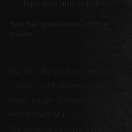
Type Two Nitinol-Rohre
Type Two spart Kosten – nicht an
Qualität.
Für alle, die rechnen müssen
– aber nicht sparen wollen,
wenn es um Sicherheit,
Funktionalität und
Weiterverarbeitung geht, sind