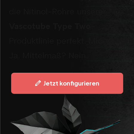
die Nitinol-Rohre unserer
Vascotube
Type Two
-
Produktlinie perfekt. Midcost?
Ja. Mittelmaß? Nein.
Jetzt konfigurieren