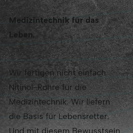
Medizintechnik für das
Leben.
Wir fertigen nicht einfach
Nitinol-Rohre für die
Medizintechnik. Wir liefern
die Basis für Lebensretter.
Und mit diesem Bewusstsein