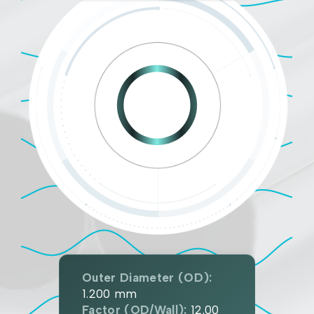
Outer Diameter (OD):
1.200
mm
Factor (OD/Wall):
12.00